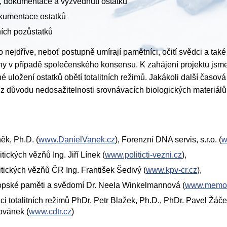
, dokumentace a vyzvednutí ostatků
okumentace ostatků
ních pozůstatků
co nejdříve, neboť postupně umírají pamětníci, očití svědci a ta
ny v případě společenského konsensu. K zahájení projektu jsme
tojné uložení ostatků obětí totalitních režimů. Jakákoli další čas
 z důvodu nedosažitelnosti srovnávacích biologických materiálů
ěk, Ph.D. (
www.DanielVanek.cz
), Forenzní DNA servis, s.r.o. (
w
ických vězňů Ing. Jiří Línek (
www.politicti-vezni.cz
),
tických vězňů ČR Ing. František Šedivý (
www.kpv-cr.cz
),
ropské paměti a svědomí Dr. Neela Winkelmannová (
www.memor
ci totalitních režimů PhDr. Petr Blažek, Ph.D., PhDr. Pavel Žáč
ovánek (
www.cdtr.cz
)