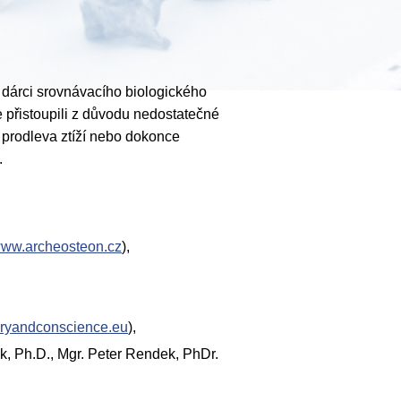
ké dárci srovnávacího biologického
 přistoupili z důvodu nedostatečné
ová prodleva ztíží nebo dokonce
.
ww.archeosteon.cz
),
yandconscience.eu
),
ek, Ph.D., Mgr. Peter Rendek, PhDr.