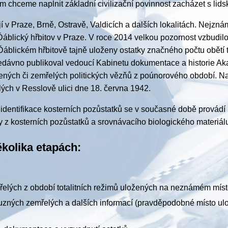
 chceme naplnit základní civilizační povinnost zacházet s lids
v Praze, Brně, Ostravě, Valdicích a dalších lokalitách. Nejzná
Ďáblický hřbitov v Praze. V roce 2014 velkou pozornost vzbudilo
áblickém hřbitově tajně uloženy ostatky značného počtu obětí t
nedávno publikoval vedoucí Kabinetu dokumentace a historie 
vených či zemřelých politických vězňů z poúnorového období. Na
ých v Resslově ulici dne 18. června 1942.
dentifikace kosterních pozůstatků se v současné době provádí
 z kosterních pozůstatků a srovnávacího biologického materiá
ěkolika etapách:
elých z období totalitních režimů uložených na neznámém mí
buzných zemřelých a dalších informací (pravděpodobné místo ulo