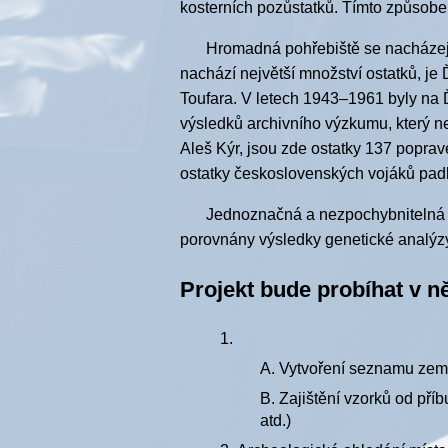
kosterních pozůstatků. Tímto způsobem
Hromadná pohřebiště se nacházejí 
nachází největší množství ostatků, je 
Toufara. V letech 1943–1961 byly na Ď
výsledků archivního výzkumu, který 
Aleš Kýr, jsou zde ostatky 137 popra
ostatky československých vojáků padl
Jednoznačná a nezpochybnitelná i
porovnány výsledky genetické analýzy
Projekt bude probíhat v n
Vytvoření seznamu zemř
Zajištění vzorků od pří
atd.)