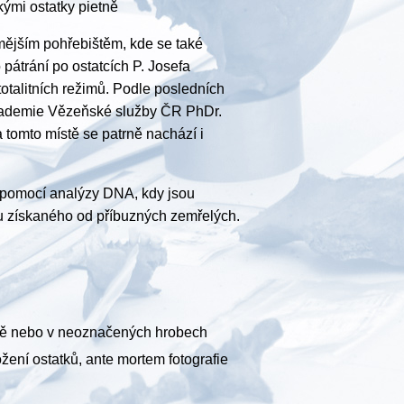
kými ostatky pietně
mějším pohřebištěm, kde se také
 pátrání po ostatcích P. Josefa
otalitních režimů. Podle posledních
Akademie Vězeňské služby ČR PhDr.
 tomto místě se patrně nachází i
 pomocí analýzy DNA, kdy jsou
lu získaného od příbuzných zemřelých.
stě nebo v neoznačených hrobech
žení ostatků, ante mortem fotografie