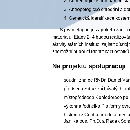
Archeologické ohledání místa
Antropologické ohledání a d
Genetická identifikace koster
S první etapou je zapotřebí začít 
materiálu. Etapy 2–4 budou realizová
aktivity státních institucí zajistit důs
znemožní budoucí identifikaci ostatků
Na projektu spolupracují
soudní znalec RNDr. Daniel Van
předseda Sdružení bývalých polit
místopředseda Konfederace poli
výkonná ředitelka Platformy ev
historici z Centra pro dokumenta
Jan Kalous, Ph.D. a Radek Sch